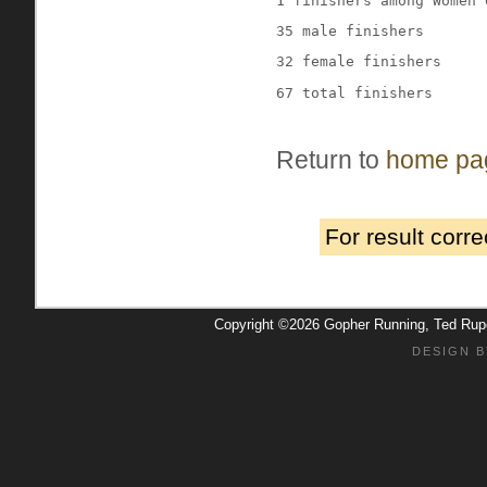
1 finishers among Women 
35 male finishers
32 female finishers
67 total finishers
Return to
home pa
For result corr
Copyright ©2026 Gopher Running, Ted Ru
DESIGN B