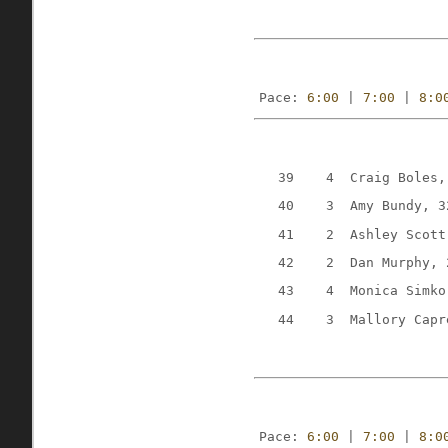
Pace: 
6:00
 | 
7:00
 | 
8:0
   39    4  Craig Boles,
   40    3  Amy Bundy, 3
   41    2  Ashley Scott
   42    2  Dan Murphy, 
   43    4  Monica Simko
   44    3  Mallory Capr
Pace: 
6:00
 | 
7:00
 | 
8:0