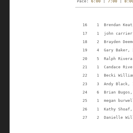
Pace: 
6:00
 | 
7:00
 | 
8:0
   16    1  Brendan Keat
   17    1  john carrier
   18    2  Brayden Deem
   19    4  Gary Baker, 
   20    5  Ralph Rivera
   21    1  Candace Rive
   22    1  Becki Willia
   23    3  Andy Black, 
   24    6  Brian Bugos,
   25    1  megan burwel
   26    1  Kathy Shoaf,
   27    2  Danielle Wil