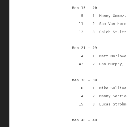
Men 15 - 20
    5    1  Manny Gomez,
   11    2  Sam Van Horn
   12    3  Caleb Stultz
Men 21 - 29
    4    1  Matt Marlowe
   42    2  Dan Murphy, 
Men 30 - 39
    6    1  Mike Sulliva
   14    2  Manny Santia
   15    3  Lucas Strohm
Men 40 - 49