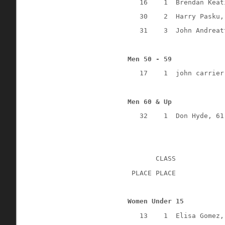
   16    1  Brendan Keat
   30    2  Harry Pasku,
   31    3  John Andreat
Men 50 - 59
   17    1  john carrier
Men 60 & Up
   32    1  Don Hyde, 61
       CLASS
 PLACE PLACE            
Women Under 15
   13    1  Elisa Gomez,