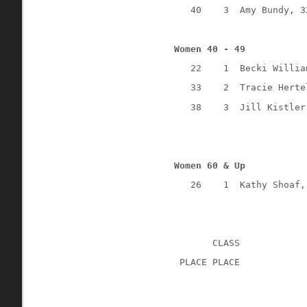
   40    3  Amy Bundy, 3
Women 40 - 49
   22    1  Becki Willia
   33    2  Tracie Herte
   38    3  Jill Kistler
Women 60 & Up
   26    1  Kathy Shoaf,
       CLASS
 PLACE PLACE            