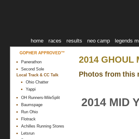
home
races
results
neo camp
legends m
GOPHER APPROVED™
2014 GHOUL 
Panerathon
Second Sole
Photos from this 
Local Track & CC Talk
Ohio Chatter
Yappi
OH Runners-MileSplit
2014 MID 
Baumspage
Run Ohio
Flotrack
Achilles Running Stores
Letsrun