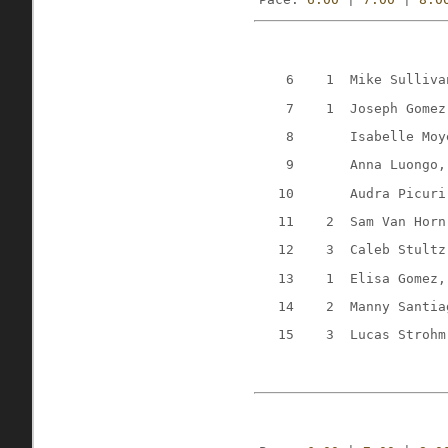
    6    1  Mike Sulliva
    7    1  Joseph Gomez
    8       Isabelle Moy
    9       Anna Luongo,
   10       Audra Picuri
   11    2  Sam Van Horn
   12    3  Caleb Stultz
   13    1  Elisa Gomez,
   14    2  Manny Santia
   15    3  Lucas Strohm