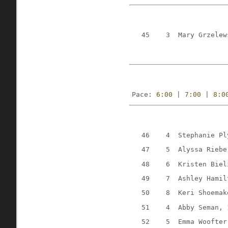
   45    3  Mary Grzelew
Pace: 
6:00
 | 
7:00
 | 
8:0
   46    4  Stephanie Pl
   47    5  Alyssa Riebe
   48    6  Kristen Biel
   49    7  Ashley Hamil
   50    8  Keri Shoemak
   51    4  Abby Seman, 
   52    5  Emma Woofter