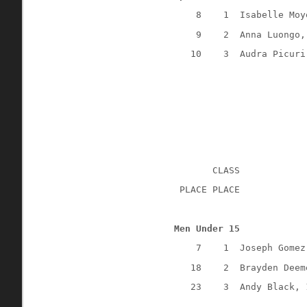
    8    1  Isabelle Moy
    9    2  Anna Luongo,
   10    3  Audra Picuri
       CLASS
 PLACE PLACE            
Men Under 15
    7    1  Joseph Gomez
   18    2  Brayden Deem
   23    3  Andy Black, 