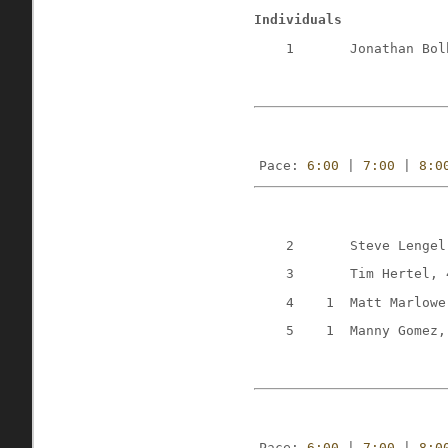
Individuals
    1       Jonathan Bol
Pace: 
6:00
 | 
7:00
 | 
8:0
    2       Steve Lengel
    3       Tim Hertel, 
    4    1  Matt Marlowe
    5    1  Manny Gomez,
Pace: 
6:00
 | 
7:00
 | 
8:0