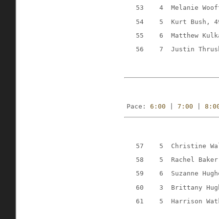
   53    4  Melanie Woof
   54    5  Kurt Bush, 4
   55    6  Matthew Kulk
   56    7  Justin Thrus
Pace: 
6:00
 | 
7:00
 | 
8:0
   57    5  Christine Wa
   58    5  Rachel Baker
   59    6  Suzanne Hugh
   60    3  Brittany Hug
   61    5  Harrison Wat