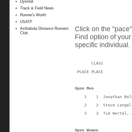
Dyestat
Track & Field News
Runner's World
USATF
Click on the "pace"
Ashtabula Distance Runners
Club
Find option of you
specific individual.
       CLASS
 PLACE PLACE            
Open Men
    1    1  Jonathan Bol
    2    2  Steve Lengel
    3    3  Tim Hertel, 
Open Women