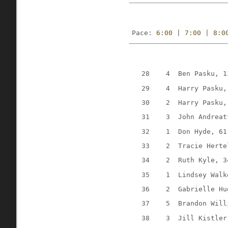
Pace: 
6:00
 | 
7:00
 | 
8:0
   28    4  Ben Pasku, 1
   29    4  Harry Pasku,
   30    2  Harry Pasku,
   31    3  John Andreat
   32    1  Don Hyde, 61
   33    2  Tracie Herte
   34    2  Ruth Kyle, 3
   35    1  Lindsey Walk
   36    2  Gabrielle Hu
   37    5  Brandon Will
   38    3  Jill Kistler