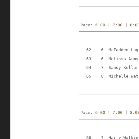
Pace: 
6:00
 | 
7:00
 | 
8:0
   62    6  McFadden Log
   63    6  Melissa Arms
   64    7  Sandy Kellar
   65    8  Michelle Wat
Pace: 
6:00
 | 
7:00
 | 
8:0
   66    7  Harry Watkin