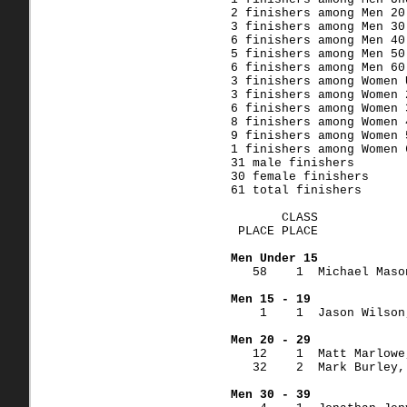
2 finishers among Men 20
3 finishers among Men 30
6 finishers among Men 40
5 finishers among Men 50
6 finishers among Men 60
3 finishers among Women 
3 finishers among Women 
6 finishers among Women 
8 finishers among Women 
9 finishers among Women 
1 finishers among Women 
31 male finishers
30 female finishers
61 total finishers
       CLASS
 PLACE PLACE            
Men Under 15
   58    1  Michael Maso
Men 15 - 19
    1    1  Jason Wilson
Men 20 - 29
   12    1  Matt Marlowe
   32    2  Mark Burley,
Men 30 - 39