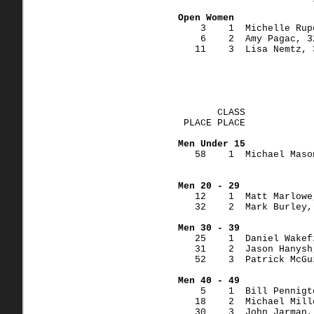
Open Women
    3    1  Michelle Rup
    6    2  Amy Pagac, 3
   11    3  Lisa Nemtz, 
       CLASS
 PLACE PLACE            
Men Under 15
   58    1  Michael Maso
Men 20 - 29
   12    1  Matt Marlowe
   32    2  Mark Burley,
Men 30 - 39
   25    1  Daniel Wakef
   31    2  Jason Hanysh
   52    3  Patrick McGu
Men 40 - 49
    5    1  Bill Pennigt
   18    2  Michael Mill
   30    3  John Jarman,