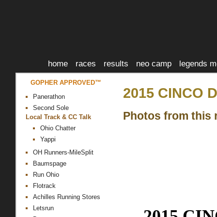
home
races
results
neo camp
legends m
GOPHER APPROVED™
2015 CINCO 
Panerathon
Second Sole
Photos from this 
Local Track & CC Talk
Ohio Chatter
Yappi
OH Runners-MileSplit
Baumspage
Run Ohio
Flotrack
Achilles Running Stores
Letsrun
2015 CI