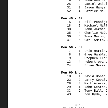
    4    1  Jonathan Jen
   25    2  Daniel Wakef
   31    3  Jason Hanysh
   52    4  Patrick McGu
Men 40 - 49
    5    1  Bill Pennigt
   18    2  Michael Mill
   30    3  John Jarman,
   35    4  Charlie McQu
   36    5  Tony Mason, 
   47    6  Carl Smith, 
Men 50 - 59
    7    1  Eric Martin,
    8    2  Greg Gamble,
    9    3  Stephen Flor
   13    4  robert evans
   24    5  Brian Maras,
Men 60 & Up
   10    1  David Donahu
   23    2  Larry Koval,
   28    3  Mark Acerra,
   29    4  John Kester,
   33    5  Tony Ball, 6
   43    6  Don Hyde, 62
       CLASS