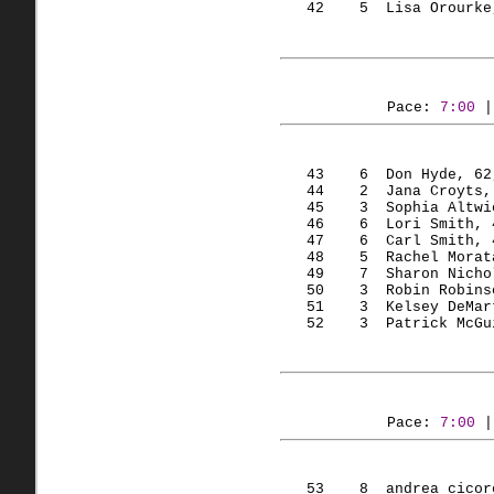
   42    5  Lisa Orourke
Pace: 
7:00
 |
   43    6  Don Hyde, 62
   44    2  Jana Croyts,
   45    3  Sophia Altwi
   46    6  Lori Smith, 
   47    6  Carl Smith, 
   48    5  Rachel Morat
   49    7  Sharon Nicho
   50    3  Robin Robins
   51    3  Kelsey DeMar
   52    3  Patrick McGu
Pace: 
7:00
 |
   53    8  andrea cicor