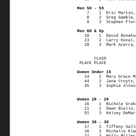
Men 50 - 59
    7    1  Eric Martin,
    8    2  Greg Gamble,
    9    3  Stephen Flor
Men 60 & Up
   10    1  David Donahu
   23    2  Larry Koval,
   28    3  Mark Acerra,
       CLASS
 PLACE PLACE            
Women Under 15
   34    1  Mary Grace M
   44    2  Jana Croyts,
   45    3  Sophia Altwi
Women 20 - 29
   16    1  Nichole Grah
   21    2  Dawn Biello,
   51    3  Kelsey DeMar
Women 30 - 39
   17    1  Tiffany Gall
   26    2  Michelle Kla
   27    3  Holly Miller