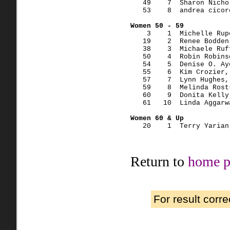
   49    7  Sharon Nicho
   53    8  andrea cicor
Women 50 - 59
    3    1  Michelle Rup
   19    2  Renee Bodden
   38    3  Michaele Ruf
   50    4  Robin Robins
   54    5  Denise O. Ay
   55    6  Kim Crozier,
   57    7  Lynn Hughes,
   59    8  Melinda Rost
   60    9  Donita Kelly
   61   10  Linda Aggarw
Women 60 & Up
   20    1  Terry Yarian
Return to
home p
For result corr