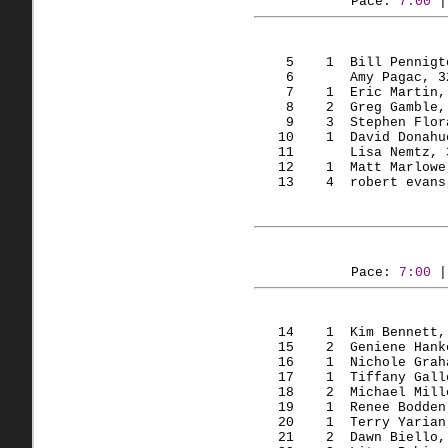
Pace: 
7:00
 |
    5    1  Bill Pennigt
    6       Amy Pagac, 3
    7    1  Eric Martin,
    8    2  Greg Gamble,
    9    3  Stephen Flor
   10    1  David Donahu
   11       Lisa Nemtz, 
   12    1  Matt Marlowe
   13    4  robert evans
Pace: 
7:00
 |
   14    1  Kim Bennett,
   15    2  Geniene Hank
   16    1  Nichole Grah
   17    1  Tiffany Gall
   18    2  Michael Mill
   19    1  Renee Bodden
   20    1  Terry Yarian
   21    2  Dawn Biello,