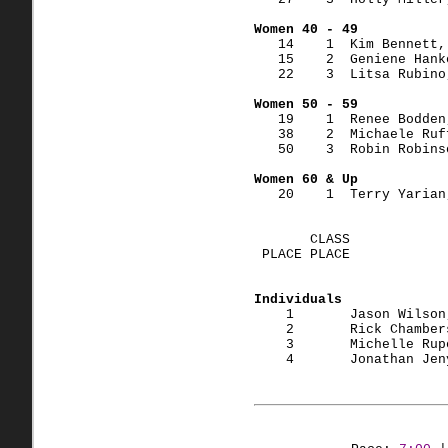
Women 40 - 49
   14    1  Kim Bennett,
   15    2  Geniene Hank
   22    3  Litsa Rubino
Women 50 - 59
   19    1  Renee Bodden
   38    2  Michaele Ruf
   50    3  Robin Robins
Women 60 & Up
   20    1  Terry Yarian
       CLASS
 PLACE PLACE            
Individuals
    1       Jason Wilson
    2       Rick Chamber
    3       Michelle Rup
    4       Jonathan Jen