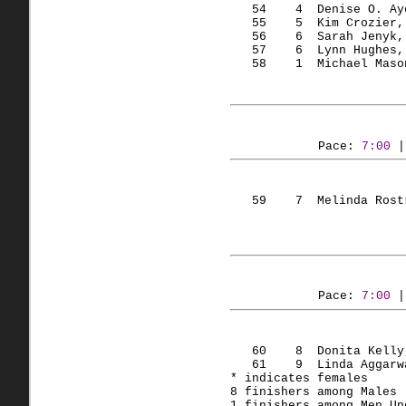
   54    4  Denise O. Ay
   55    5  Kim Crozier,
   56    6  Sarah Jenyk,
   57    6  Lynn Hughes,
   58    1  Michael Maso
Pace: 
7:00
 |
   59    7  Melinda Rost
                        
Pace: 
7:00
 |
   60    8  Donita Kelly
   61    9  Linda Aggarw
* indicates females
8 finishers among Males 
1 finishers among Men Un