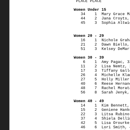
 PLACE PLACE            
Women Under 15
   34    1  Mary Grace M
   44    2  Jana Croyts,
   45    3  Sophia Altwi
Women 20 - 29
   16    1  Nichole Grah
   21    2  Dawn Biello,
   51    3  Kelsey DeMar
Women 30 - 39
    6    1  Amy Pagac, 3
   11    2  Lisa Nemtz, 
   17    3  Tiffany Gall
   26    4  Michelle Kla
   27    5  Holly Miller
   40    6  Reese Hernan
   48    7  Rachel Morat
   56    8  Sarah Jenyk,
Women 40 - 49
   14    1  Kim Bennett,
   15    2  Geniene Hank
   22    3  Litsa Rubino
   37    4  Shiela Delli
   42    5  Lisa Orourke
   46    6  Lori Smith, 