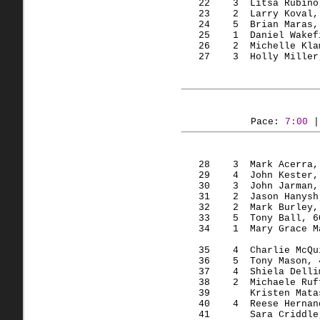
   22    3  Litsa Rubino
   23    2  Larry Koval,
   24    5  Brian Maras,
   25    1  Daniel Wakef
   26    2  Michelle Kla
   27    3  Holly Miller
Pace: 
7:00
 |
   28    3  Mark Acerra,
   29    4  John Kester,
   30    3  John Jarman,
   31    2  Jason Hanysh
   32    2  Mark Burley,
   33    5  Tony Ball, 6
   34    1  Mary Grace M
                        
   35    4  Charlie McQu
   36    5  Tony Mason, 
   37    4  Shiela Delli
   38    2  Michaele Ruf
   39       Kristen Mata
   40    4  Reese Hernan
   41       Sara Criddle